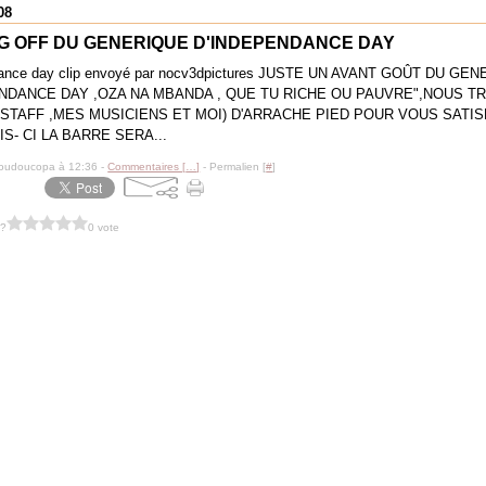
08
G OFF DU GENERIQUE D'INDEPENDANCE DAY
ance day clip envoyé par nocv3dpictures JUSTE UN AVANT GOÛT DU GE
NDANCE DAY ,OZA NA MBANDA , QUE TU RICHE OU PAUVRE",NOUS TR
STAFF ,MES MUSICIENS ET MOI) D'ARRACHE PIED POUR VOUS SATIS
IS- CI LA BARRE SERA...
doudoucopa à 12:36 -
Commentaires [
…
]
- Permalien [
#
]
 ?
0 vote