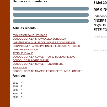
Derniers commentaires
3 MAI 20
MAKIN
Independ
"INDEPE
NS(MON 
Articles récents
ETTE FO
EVOLUTION DANS LES BACS
Posté par 
DOUDOU COPA EN SHOW CASE A BORDEAUX
UNE EMISSION SUR LE COLLOQUE ET CONCERT QUI
CONNAITRA LA PARTICIPATION DE PLUSIEURS ARTISTES
AFFICHE EVOLUTION
Vous aimez
AFFICHE_FINALE
DOUDOU COPA EN CONCERT DU 12 DECEMBRE 2009
DOUDOU COPA INVITE SUR RFI
DOUDOU COPA EN CONCERT EN AUTRICHE
EVOLUTION
DOUDOU COPA DE MI AMOR EN CONCERT LIVE A LONDRES
Archives
2010
2009
Mars
(1)
2008
Février
Décembre
(2)
(3)
2007
Novembre
Décembre
(2)
(6)
2006
Octobre
Novembre
Décembre
(2)
(3)
(3)
Septembre
Octobre
Novembre
Décembre
(3)
(9)
(8)
(2)
Août
Septembre
Octobre
Novembre
(2)
(2)
(3)
(2)