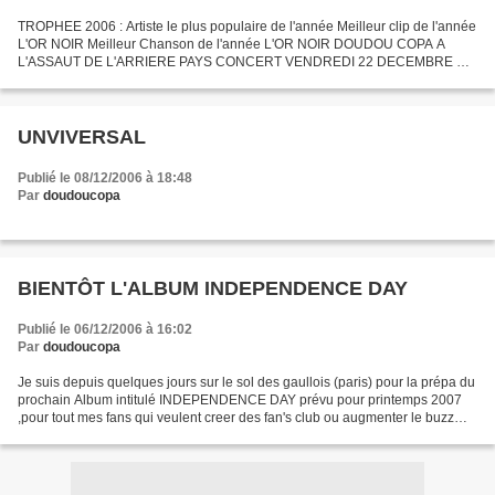
TROPHEE 2006 : Artiste le plus populaire de l'année Meilleur clip de l'année
L'OR NOIR Meilleur Chanson de l'année L'OR NOIR DOUDOU COPA A
L'ASSAUT DE L'ARRIERE PAYS CONCERT VENDREDI 22 DECEMBRE AU
MESSE MIXTE DE GARNISON A POINTE NOIRE CONCERT DIMANCHE...
UNVIVERSAL
Publié le 08/12/2006 à 18:48
Par
doudoucopa
BIENTÔT L'ALBUM INDEPENDENCE DAY
Publié le 06/12/2006 à 16:02
Par
doudoucopa
Je suis depuis quelques jours sur le sol des gaullois (paris) pour la prépa du
prochain Album intitulé INDEPENDENCE DAY prévu pour printemps 2007
,pour tout mes fans qui veulent creer des fan's club ou augmenter le buzz
autour d'eux pour tout contact...