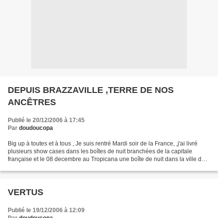
DEPUIS BRAZZAVILLE ,TERRE DE NOS
ANCÊTRES
Publié le 20/12/2006 à 17:45
Par
doudoucopa
Big up à toutes et à tous , Je suis rentré Mardi soir de la France, ,j'ai livré
plusieurs show cases dans les boîtes de nuit branchées de la capitale
française et le 08 decembre au Tropicana une boîte de nuit dans la ville de
Tours .Le bilan de mon séjour...
VERTUS
Publié le 19/12/2006 à 12:09